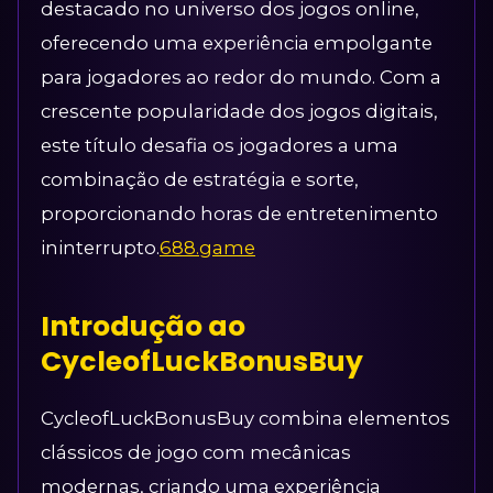
destacado no universo dos jogos online,
oferecendo uma experiência empolgante
para jogadores ao redor do mundo. Com a
crescente popularidade dos jogos digitais,
este título desafia os jogadores a uma
combinação de estratégia e sorte,
proporcionando horas de entretenimento
ininterrupto.
688.game
Introdução ao
CycleofLuckBonusBuy
CycleofLuckBonusBuy combina elementos
clássicos de jogo com mecânicas
modernas, criando uma experiência