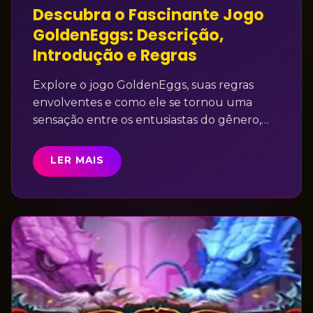
Descubra o Fascinante Jogo
GoldenEggs: Descrição,
Introdução e Regras
Explore o jogo GoldenEggs, suas regras
envolventes e como ele se tornou uma
sensação entre os entusiastas do gênero,
com uma referência à palavra-chave 56pg.
LER MAIS