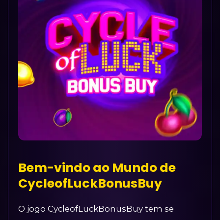
Bem-vindo ao Mundo de
CycleofLuckBonusBuy
O jogo CycleofLuckBonusBuy tem se