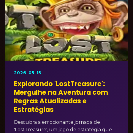
2026-05-15
Explorando 'LostTreasure':
Mergulhe na Aventura com
Regras Atualizadas e
Estratégias
Descubra a emocionante jornada de
'LostTreasure', um jogo de estratégia que