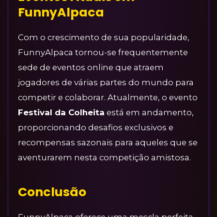
FunnyAlpaca
Com o crescimento de sua popularidade,
FunnyAlpaca tornou-se frequentemente
sede de eventos online que atraem
jogadores de várias partes do mundo para
competir e colaborar. Atualmente, o evento
Festival da Colheita
está em andamento,
proporcionando desafios exclusivos e
recompensas sazonais para aqueles que se
aventurarem nesta competição amistosa.
Conclusão