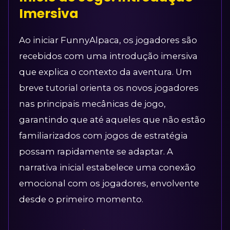
Imersiva
Ao iniciar FunnyAlpaca, os jogadores são
recebidos com uma introdução imersiva
que explica o contexto da aventura. Um
breve tutorial orienta os novos jogadores
nas principais mecânicas de jogo,
garantindo que até aqueles que não estão
familiarizados com jogos de estratégia
possam rapidamente se adaptar. A
narrativa inicial estabelece uma conexão
emocional com os jogadores, envolvente
desde o primeiro momento.