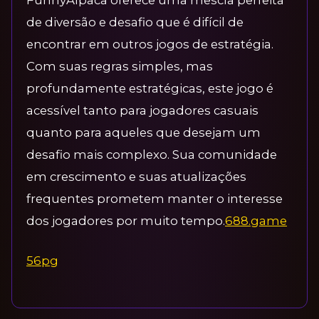
FunnyAlpaca oferece uma mescla perfeita
de diversão e desafio que é difícil de
encontrar em outros jogos de estratégia.
Com suas regras simples, mas
profundamente estratégicas, este jogo é
acessível tanto para jogadores casuais
quanto para aqueles que desejam um
desafio mais complexo. Sua comunidade
em crescimento e suas atualizações
frequentes prometem manter o interesse
dos jogadores por muito tempo.
688.game
56pg