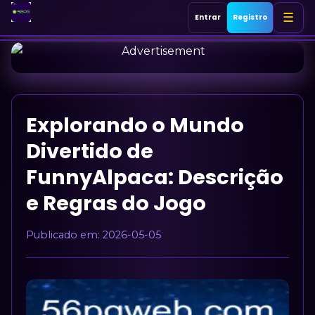
☰
Entrar
Registro
Início
Jogos de cassino
Explorando o Mundo
Apostas esportivas
Divertido de
FunnyAlpaca: Descrição
Jogos de cartas
e Regras do Jogo
Pesca
Publicado em:
2026-05-05
About Us
Company News