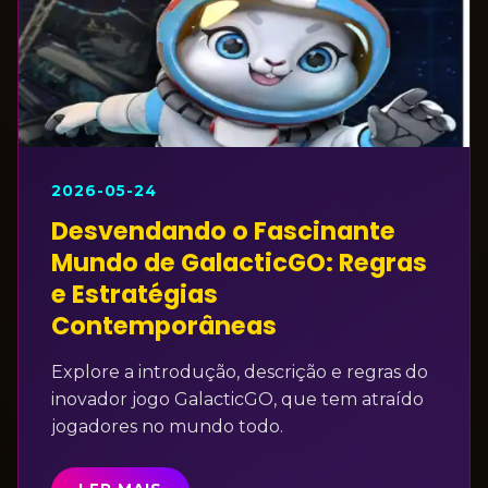
2026-05-24
Desvendando o Fascinante
Mundo de GalacticGO: Regras
e Estratégias
Contemporâneas
Explore a introdução, descrição e regras do
inovador jogo GalacticGO, que tem atraído
jogadores no mundo todo.