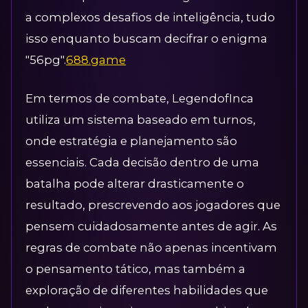
a complexos desafios de inteligência, tudo
isso enquanto buscam decifrar o enigma
"56pg".
688.game
Em termos de combate, LegendofInca
utiliza um sistema baseado em turnos,
onde estratégia e planejamento são
essenciais. Cada decisão dentro de uma
batalha pode alterar drasticamente o
resultado, prescrevendo aos jogadores que
pensem cuidadosamente antes de agir. As
regras de combate não apenas incentivam
o pensamento tático, mas também a
exploração de diferentes habilidades que