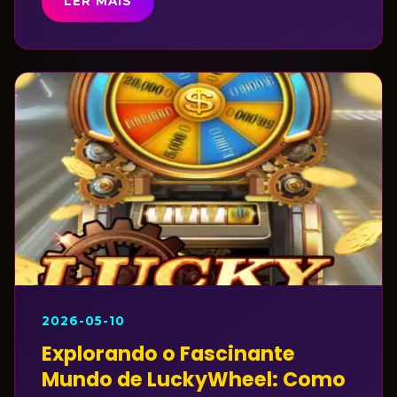
LER MAIS
2026-05-10
Explorando o Fascinante
Mundo de LuckyWheel: Como