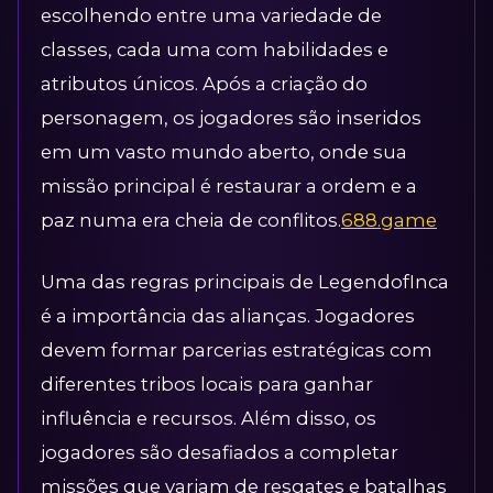
escolhendo entre uma variedade de
classes, cada uma com habilidades e
atributos únicos. Após a criação do
personagem, os jogadores são inseridos
em um vasto mundo aberto, onde sua
missão principal é restaurar a ordem e a
paz numa era cheia de conflitos.
688.game
Uma das regras principais de LegendofInca
é a importância das alianças. Jogadores
devem formar parcerias estratégicas com
diferentes tribos locais para ganhar
influência e recursos. Além disso, os
jogadores são desafiados a completar
missões que variam de resgates e batalhas