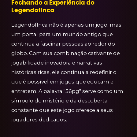
Fechando a Experiência do
LegendofInca
LegendofInca não é apenas um jogo, mas
um portal para um mundo antigo que
continua a fascinar pessoas ao redor do
globo. Com sua combinação cativante de
jogabilidade inovadora e narrativas
históricas ricas, ele continua a redefinir o
que é possível em jogos que educam e
entretem. A palavra "56pg" serve como um
símbolo do mistério e da descoberta
constante que este jogo oferece a seus
jogadores dedicados.