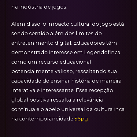
na indústria de jogos.
Além disso, o impacto cultural do jogo está
sendo sentido além dos limites do
entretenimento digital. Educadores têm
demonstrado interesse em LegendofInca
como um recurso educacional
potencialmente valioso, ressaltando sua
capacidade de ensinar história de maneira
interativa e interessante. Essa recepção
global positiva ressalta a relevância
contínua e o apelo universal da cultura inca
na contemporaneidade.
56pg