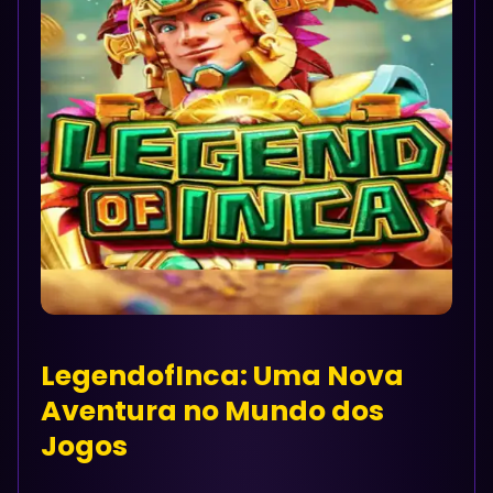
LegendofInca: Uma Nova
Aventura no Mundo dos
Jogos