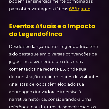
podem ser sinergicamente combinadas
para obter vantagens táticas.
688.game
Eventos Atuais e o Impacto
do LegendofInca
Desde seu lançamento, LegendofInca tem
sido destaque em diversas convenções de
jogos, inclusive sendo um dos mais
comentados na recente E3, onde sua
demonstração atraiu milhares de visitantes.
Analistas de jogos têm elogiado sua
abordagem inovadora e imersiva à
narrativa histórica, considerando-a uma
referência para futuros desenvolvimentos