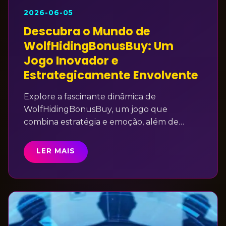
2026-06-05
Descubra o Mundo de
WolfHidingBonusBuy: Um
Jogo Inovador e
Estrategicamente Envolvente
Explore a fascinante dinâmica de
WolfHidingBonusBuy, um jogo que
combina estratégia e emoção, além de
regras intrigantes e eventos atuais.
LER MAIS