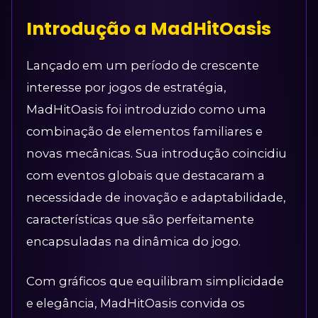
Introdução a MadHitOasis
Lançado em um período de crescente
interesse por jogos de estratégia,
MadHitOasis foi introduzido como uma
combinação de elementos familiares e
novas mecânicas. Sua introdução coincidiu
com eventos globais que destacaram a
necessidade de inovação e adaptabilidade,
características que são perfeitamente
encapsuladas na dinâmica do jogo.
Com gráficos que equilibram simplicidade
e elegância, MadHitOasis convida os