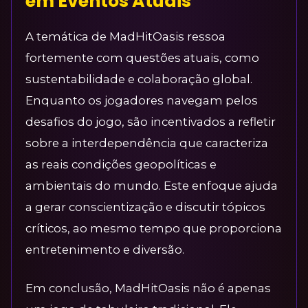
em Eventos Atuais
A temática de MadHitOasis ressoa
fortemente com questões atuais, como
sustentabilidade e colaboração global.
Enquanto os jogadores navegam pelos
desafios do jogo, são incentivados a refletir
sobre a interdependência que caracteriza
as reais condições geopolíticas e
ambientais do mundo. Este enfoque ajuda
a gerar conscientização e discutir tópicos
críticos, ao mesmo tempo que proporciona
entretenimento e diversão.
Em conclusão, MadHitOasis não é apenas