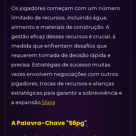
Os jogadores começam com um número
limitado de recursos, incluindo água,
alimento e materiais de construção. A
gestão eficaz desses recursos é crucial, à
medida que enfrentam desafios que
requerem tomada de decisão rápida e
precisa. Estratégias de sucesso muitas
vezes envolvem negociações com outros
jogadores, trocas de recursos e alianças
estratégicas para garantir a sobrevivência e
a expansão.
56pg
A Palavra-Chave "56pg"