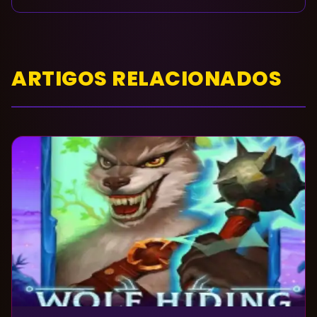
ARTIGOS RELACIONADOS