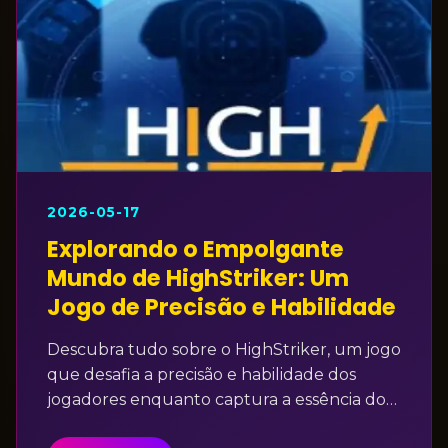
2026-05-17
Explorando o Empolgante
Mundo de HighStriker: Um
Jogo de Precisão e Habilidade
Descubra tudo sobre o HighStriker, um jogo
que desafia a precisão e habilidade dos
jogadores enquanto captura a essência dos
eventos atuais.