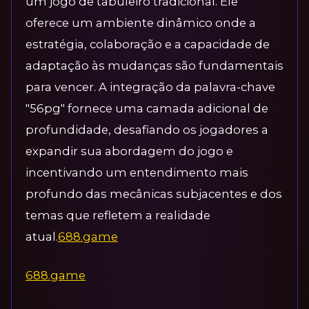
um jogo de tabuleiro tradicional. Ele
oferece um ambiente dinâmico onde a
estratégia, colaboração e a capacidade de
adaptação às mudanças são fundamentais
para vencer. A integração da palavra-chave
"56pg" fornece uma camada adicional de
profundidade, desafiando os jogadores a
expandir sua abordagem do jogo e
incentivando um entendimento mais
profundo das mecânicas subjacentes e dos
temas que refletem a realidade
atual.
688.game
688.game