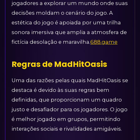
jogadores a explorar um mundo onde suas
decisões moldam o cenário do jogo. A
estética do jogo é apoiada por uma trilha
sonora imersiva que amplia a atmosfera de
fictícia desolação e maravilha.
688.game
Regras de MadHitOasis
Uma das razões pelas quais MadHitOasis se
destaca é devido às suas regras bem
definidas, que proporcionam um quadro
justo e desafiador para os jogadores. O jogo
é melhor jogado em grupos, permitindo
interações sociais e rivalidades amigáveis.