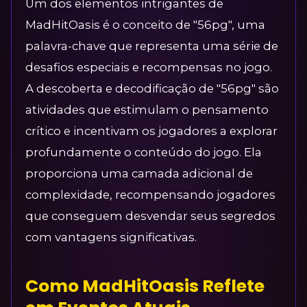
Um dos elementos intrigantes de
MadHitOasis é o conceito de "56pg", uma
palavra-chave que representa uma série de
desafios especiais e recompensas no jogo.
A descoberta e decodificação de "56pg" são
atividades que estimulam o pensamento
crítico e incentivam os jogadores a explorar
profundamente o conteúdo do jogo. Ela
proporciona uma camada adicional de
complexidade, recompensando jogadores
que conseguem desvendar seus segredos
com vantagens significativas.
Como MadHitOasis Reflete