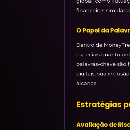
global, como flutua
financeiras simulada
O Papel da Pala
Dentro de MoneyTre
especiais quanto um 
palavras-chave são 
digitais, sua inclus
alcance.
Estratégias 
Avaliação de Ris