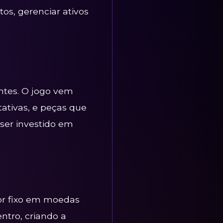
os, gerenciar ativos
ntes. O jogo vem
ativas, e peças que
 ser investido em
or fixo em moedas
ntro, criando a