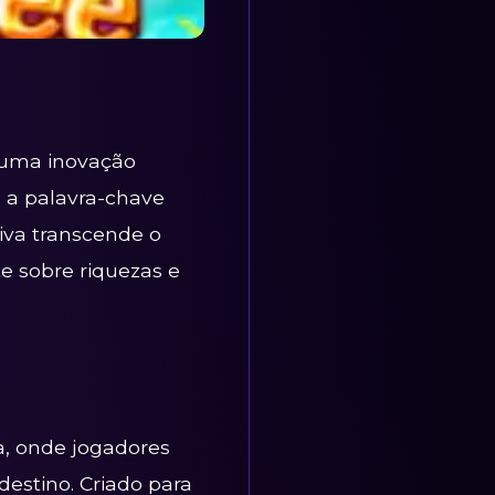
uma inovação
m a palavra-chave
tiva transcende o
e sobre riquezas e
a, onde jogadores
stino. Criado para