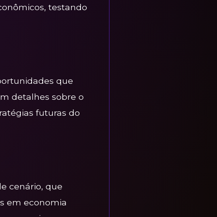
econômicos, testando
oportunidades que
em detalhes sobre o
tratégias futuras do
de cenário, que
ias em economia