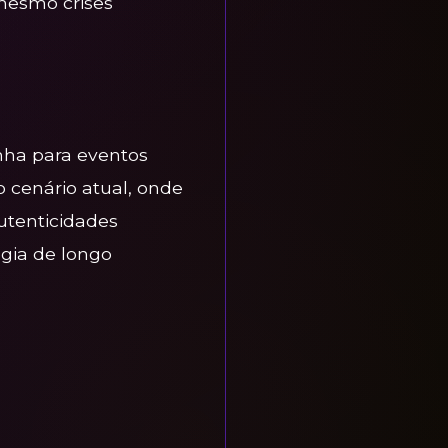
mesmo crises
ha para eventos
o cenário atual, onde
utenticidades
égia de longo