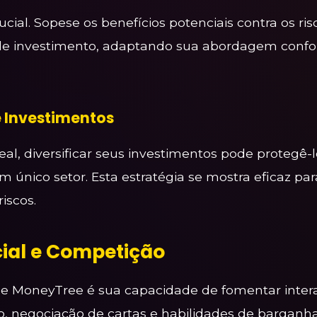
ucial. Sopese os benefícios potenciais contra os ri
de investimento, adaptando sua abordagem confo
e Investimentos
al, diversificar seus investimentos pode protegê-l
 único setor. Esta estratégia se mostra eficaz pa
iscos.
cial e Competição
 MoneyTree é sua capacidade de fomentar interaç
, negociação de cartas e habilidades de barganha