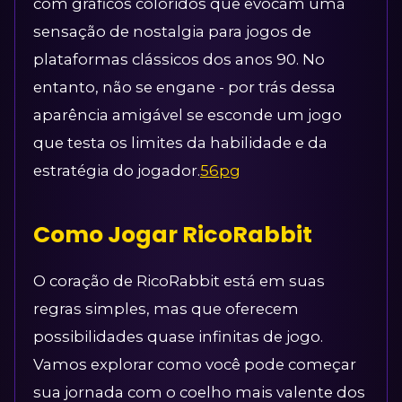
com gráficos coloridos que evocam uma
sensação de nostalgia para jogos de
plataformas clássicos dos anos 90. No
entanto, não se engane - por trás dessa
aparência amigável se esconde um jogo
que testa os limites da habilidade e da
estratégia do jogador.
56pg
Como Jogar RicoRabbit
O coração de RicoRabbit está em suas
regras simples, mas que oferecem
possibilidades quase infinitas de jogo.
Vamos explorar como você pode começar
sua jornada com o coelho mais valente dos