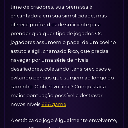
time de criadores, sua premissa é
encantadora em sua simplicidade, mas
oferece profundidade suficiente para
prender qualquer tipo de jogador. Os
jogadores assumem o papel de um coelho
astuto e ágil, chamado Rico, que precisa
navegar por uma série de níveis
desafiadores, coletando itens preciosos e
evitando perigos que surgem ao longo do
caminho. O objetivo final? Conquistar a
maior pontuação possível e destravar
novos níveis.
688.game
A estética do jogo é igualmente envolvente,