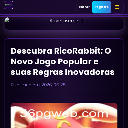
☰
Entrar
Registro
Início
Jogos de cassino
Descubra RicoRabbit: O
Apostas esportivas
Novo Jogo Popular e
suas Regras Inovadoras
Jogos de cartas
Publicado em:
2026-06-28
Pesca
About Us
Company News