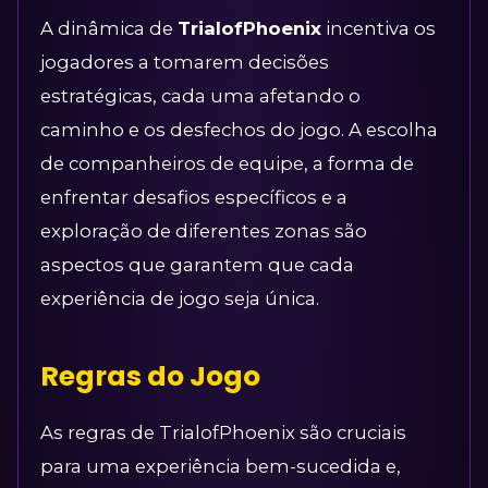
A dinâmica de
TrialofPhoenix
incentiva os
jogadores a tomarem decisões
estratégicas, cada uma afetando o
caminho e os desfechos do jogo. A escolha
de companheiros de equipe, a forma de
enfrentar desafios específicos e a
exploração de diferentes zonas são
aspectos que garantem que cada
experiência de jogo seja única.
Regras do Jogo
As regras de TrialofPhoenix são cruciais
para uma experiência bem-sucedida e,